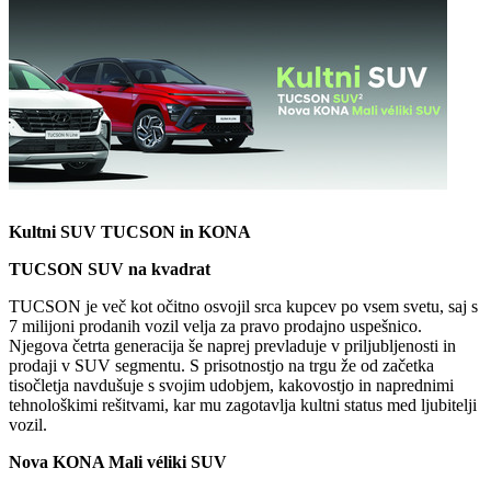
Kultni SUV TUCSON in KONA
TUCSON SUV na kvadrat
TUCSON je več kot očitno osvojil srca kupcev po vsem svetu, saj s
7 milijoni prodanih vozil velja za pravo prodajno uspešnico.
Njegova četrta generacija še naprej prevladuje v priljubljenosti in
prodaji v SUV segmentu. S prisotnostjo na trgu že od začetka
tisočletja navdušuje s svojim udobjem, kakovostjo in naprednimi
tehnološkimi rešitvami, kar mu zagotavlja kultni status med ljubitelji
vozil.
Nova KONA Mali véliki SUV