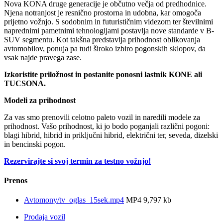
Nova KONA druge generacije je občutno večja od predhodnice.
Njena notranjost je resnično prostorna in udobna, kar omogoča
prijetno vožnjo. S sodobnim in futurističnim videzom ter številnimi
naprednimi pametnimi tehnologijami postavlja nove standarde v B-
SUV segmentu. Kot takšna predstavlja prihodnost oblikovanja
avtomobilov, ponuja pa tudi široko izbiro pogonskih sklopov, da
vsak najde pravega zase.
Izkoristite priložnost in postanite ponosni lastnik KONE ali
TUCSONA.
Modeli za prihodnost
Za vas smo prenovili celotno paleto vozil in naredili modele za
prihodnost. Vašo prihodnost, ki jo bodo poganjali različni pogoni:
blagi hibrid, hibrid in priključni hibrid, električni ter, seveda, dizelski
in bencinski pogon.
Rezervirajte si svoj termin za testno vožnjo!
Prenos
Avtomony/tv_oglas_15sek.mp4
MP4 9,797 kb
Prodaja vozil