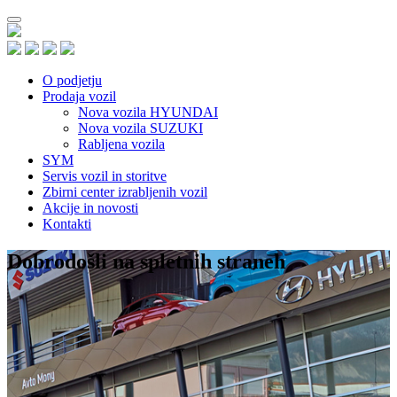
O podjetju
Prodaja vozil
Nova vozila HYUNDAI
Nova vozila SUZUKI
Rabljena vozila
SYM
Servis vozil in storitve
Zbirni center izrabljenih vozil
Akcije in novosti
Kontakti
Dobrodošli na spletnih straneh