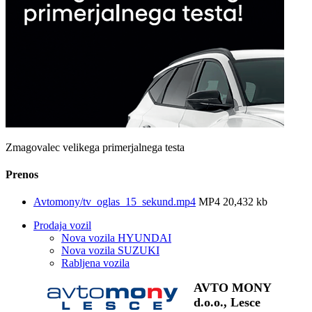
Zmagovalec velikega primerjalnega testa
Prenos
Avtomony/tv_oglas_15_sekund.mp4
MP4 20,432 kb
Prodaja vozil
Nova vozila HYUNDAI
Nova vozila SUZUKI
Rabljena vozila
AVTO MONY
d.o.o., Lesce