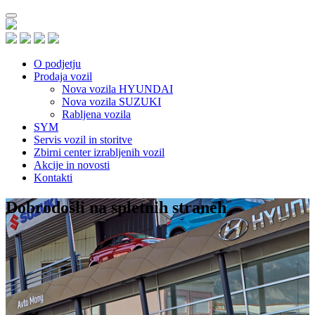
O podjetju
Prodaja vozil
Nova vozila HYUNDAI
Nova vozila SUZUKI
Rabljena vozila
SYM
Servis vozil in storitve
Zbirni center izrabljenih vozil
Akcije in novosti
Kontakti
Dobrodošli na spletnih straneh