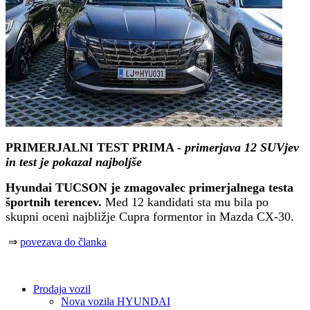
PRIMERJALNI TEST PRIMA -
primerjava 12 SUVjev
in test je pokazal najboljše
Hyundai TUCSON je zmagovalec primerjalnega testa
športnih terencev.
Med 12 kandidati sta mu bila po
skupni oceni najbližje Cupra formentor in Mazda CX-30.
⇒
povezava do članka
Prodaja vozil
Nova vozila HYUNDAI