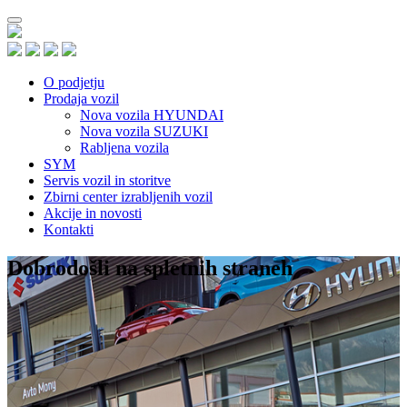
O podjetju
Prodaja vozil
Nova vozila HYUNDAI
Nova vozila SUZUKI
Rabljena vozila
SYM
Servis vozil in storitve
Zbirni center izrabljenih vozil
Akcije in novosti
Kontakti
Dobrodošli na spletnih straneh